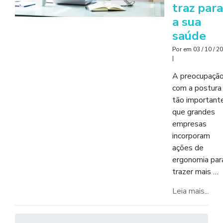
traz para
a sua
saúde
Por
em
03 / 10 / 2
|
A preocupaçã
com a postura
tão importante
que grandes
empresas
incorporam
ações de
ergonomia par
trazer mais …
Leia mais...