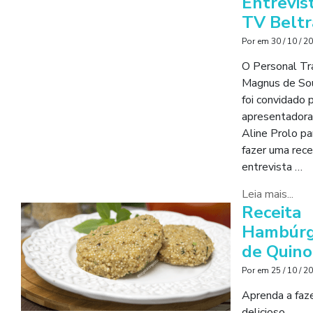
Entrevis
TV Beltr
Por
em
30 / 10 / 2
O Personal Tr
Magnus de So
foi convidado 
apresentadora
Aline Prolo pa
fazer uma rece
entrevista …
Leia mais...
Receita
Hambúrg
de Quino
Por
em
25 / 10 / 2
Aprenda a faz
delicioso