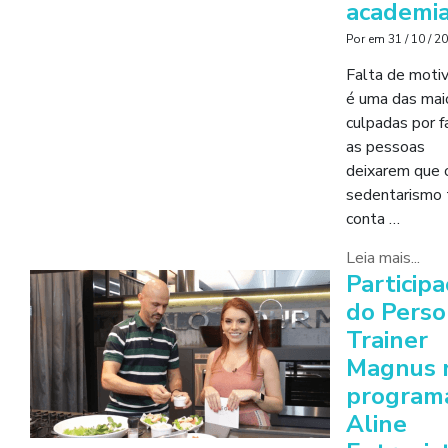
academi
Por
em
31 / 10 / 2
Falta de moti
é uma das mai
culpadas por f
as pessoas
deixarem que 
sedentarismo
conta …
Leia mais...
Particip
do Perso
Trainer
Magnus 
program
Aline