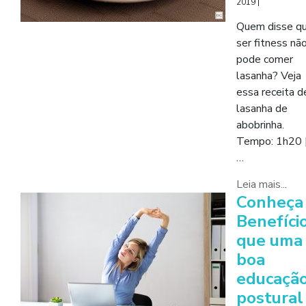
2019
|
Quem disse q
ser fitness nã
pode comer
lasanha? Veja
essa receita d
lasanha de
abobrinha.
Tempo: 1h20 
…
Leia mais...
Conheça
Benefíci
que uma
boa
educaçã
postural