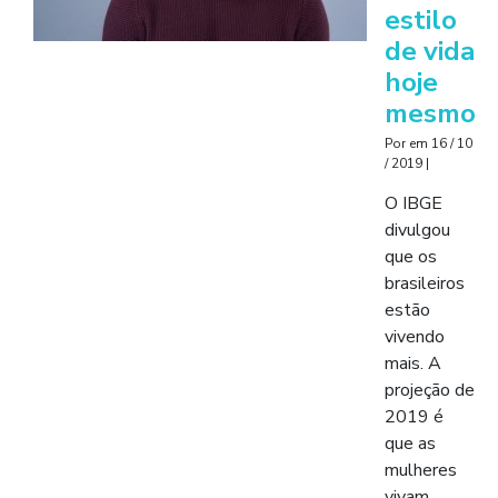
estilo
de vida
hoje
mesmo
Por
em
16 / 10
/ 2019
|
O IBGE
divulgou
que os
brasileiros
estão
vivendo
mais. A
projeção de
2019 é
que as
mulheres
vivam …