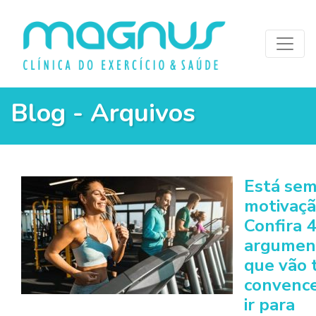
Blog - Arquivos
Está se
motivaçã
Confira 4
argumen
que vão 
convence
ir para