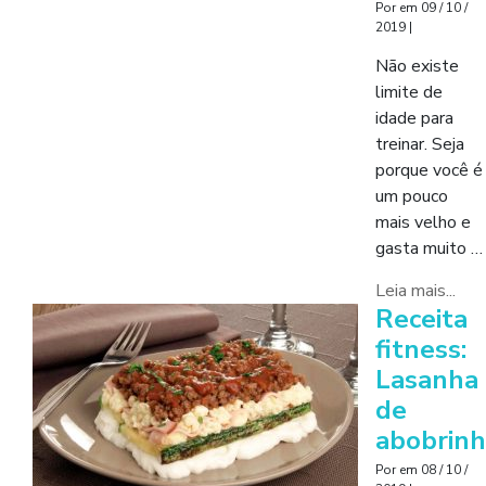
Por
em
09 / 10 /
2019
|
Não existe
limite de
idade para
treinar. Seja
porque você é
um pouco
mais velho e
gasta muito …
Leia mais...
Receita
fitness:
Lasanha
de
abobrin
Por
em
08 / 10 /