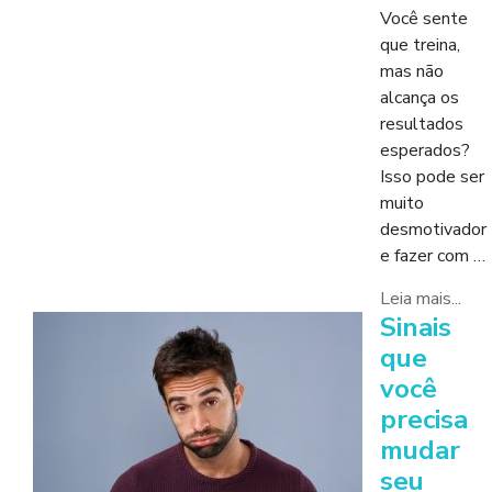
Você sente
que treina,
mas não
alcança os
resultados
esperados?
Isso pode ser
muito
desmotivador
e fazer com …
Leia mais...
Sinais
que
você
precisa
mudar
seu