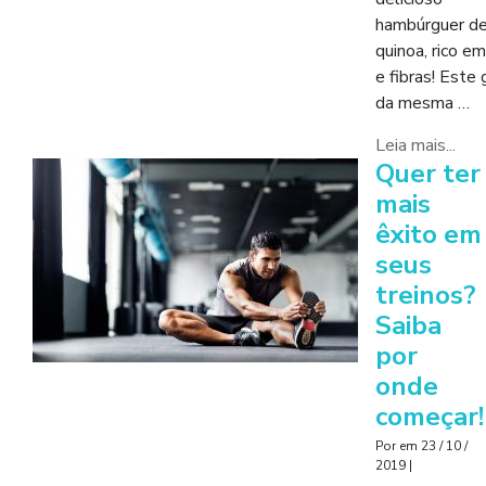
hambúrguer d
quinoa, rico em
e fibras! Este 
da mesma …
Leia mais...
Quer ter
mais
êxito em
seus
treinos?
Saiba
por
onde
começar!
Por
em
23 / 10 /
2019
|