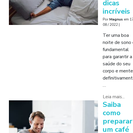
dicas
incríveis
Por
Magnus
em
17
08 / 2022
|
Ter uma boa
noite de sono 
fundamental
para garantir a
saúde do seu
corpo e mente
definitivament
…
Leia mais...
Saiba
como
preparar
um café