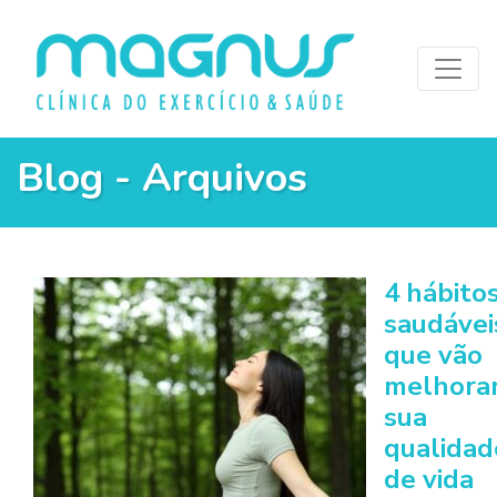
Blog - Arquivos
4 hábito
saudávei
que vão
melhora
sua
qualidad
de vida