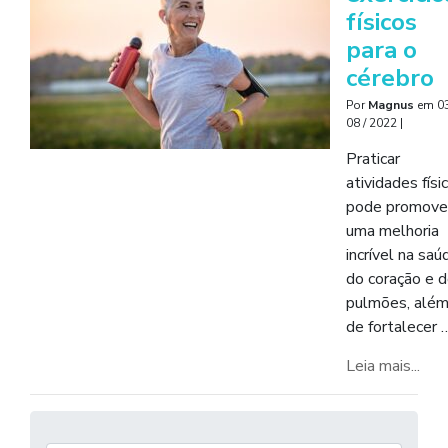
físicos
para o
cérebro
Por
Magnus
em
03
08 / 2022
|
Praticar
atividades físi
pode promove
uma melhoria
incrível na saú
do coração e 
pulmões, alé
de fortalecer 
Leia mais...