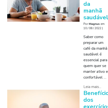
da
manhã
saudáve
Por
Magnus
em
10 / 08 / 2022
|
Saber como
preparar um
café da manhã
saudável é
essencial para
quem quer se
manter ativo e
confortável …
Leia mais...
Benefíci
dos
exercício