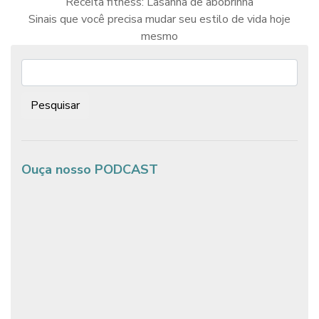
Receita fitness: Lasanha de abobrinha
Sinais que você precisa mudar seu estilo de vida hoje
Navegação
de
mesmo
Post
Pesquisar:
Ouça nosso PODCAST