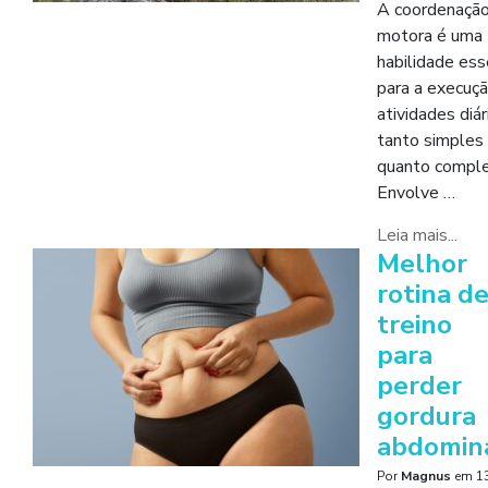
A coordenaçã
motora é uma
habilidade ess
para a execuç
atividades diár
tanto simples
quanto comple
Envolve …
Leia mais...
Melhor
rotina d
treino
para
perder
gordura
abdomin
Por
Magnus
em
13