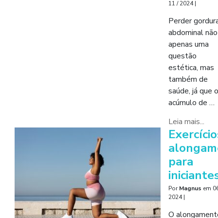
11 / 2024
|
Perder gordur
abdominal não
apenas uma
questão
estética, mas
também de
saúde, já que 
acúmulo de …
Leia mais...
Exercício
alongam
para
iniciante
Por
Magnus
em
06
2024
|
O alongament