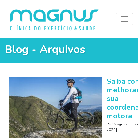
Blog - Arquivos
Saiba co
melhorar
sua
coorden
motora
Por
Magnus
em
27
2024
|