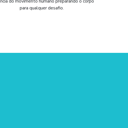
iência do movimento humano preparando o corpo
para qualquer desafio.