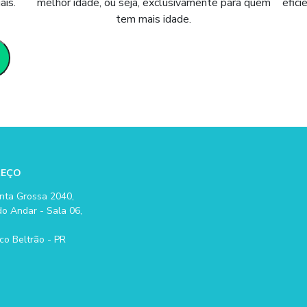
ais.
melhor idade, ou seja, exclusivamente para quem
efic
tem mais idade.
REÇO
nta Grossa 2040,
o Andar - Sala 06,
co Beltrão - PR