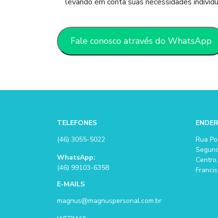
levando em conta suas necessidades individu
Fale conosco através do WhatsApp
TELEFONES
ENDE
(46) 3055-5022
Rua Po
Segund
WhatsApp:
Centro,
(46) 99103-6358
Francis
E-MAILS
magnus@magnuspersonal.com.br