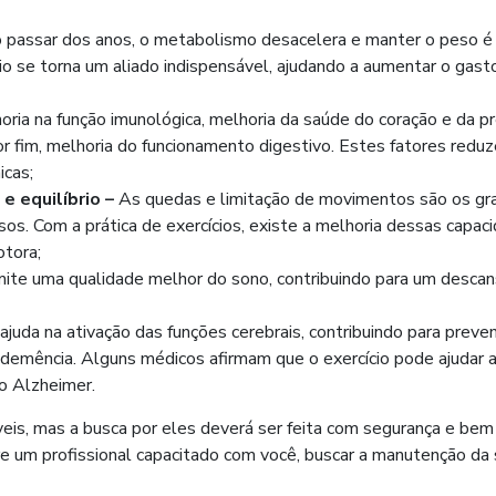
passar dos anos, o metabolismo desacelera e manter o peso é
cio se torna um aliado indispensável, ajudando a aumentar o gast
ria na função imunológica, melhoria da saúde do coração e da p
or fim, melhoria do funcionamento digestivo. Estes fatores redu
icas;
e equilíbrio –
As quedas e limitação de movimentos são os gr
os. Com a prática de exercícios, existe a melhoria dessas capac
tora;
mite uma qualidade melhor do sono, contribuindo para um desca
ajuda na ativação das funções cerebrais, contribuindo para preve
e demência. Alguns médicos afirmam que o exercício pode ajudar 
o Alzheimer.
áveis, mas a busca por eles deverá ser feita com segurança e bem
e um profissional capacitado com você, buscar a manutenção da