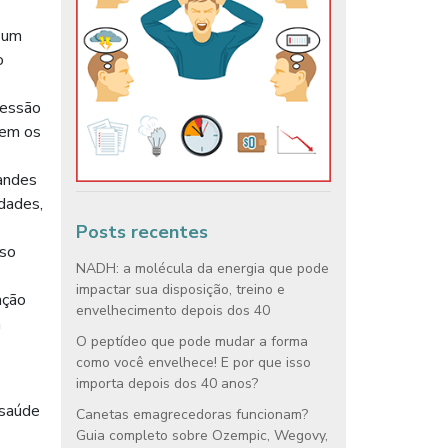
 um
o
ressão
zem os
andes
idades,
Posts recentes
nso
NADH: a molécula da energia que pode
impactar sua disposição, treino e
nção
envelhecimento depois dos 40
a
O peptídeo que pode mudar a forma
como você envelhece! E por que isso
importa depois dos 40 anos?
 saúde
Canetas emagrecedoras funcionam?
Guia completo sobre Ozempic, Wegovy,