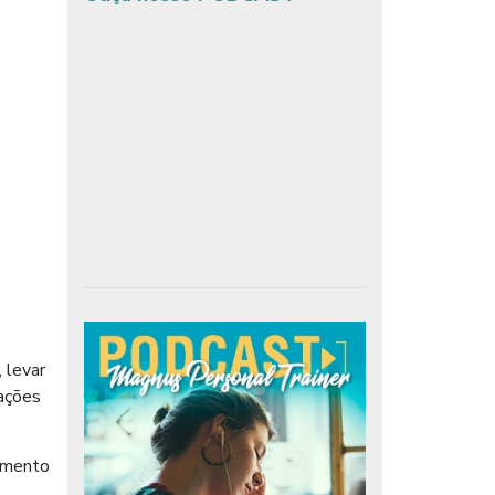
 levar
 ações
cimento