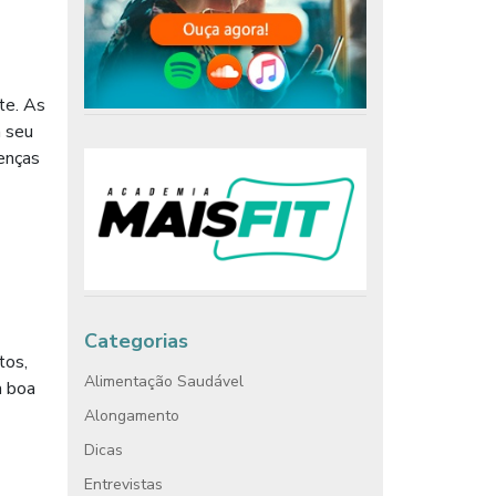
te. As
m seu
oenças
Categorias
tos,
Alimentação Saudável
a boa
Alongamento
Dicas
Entrevistas