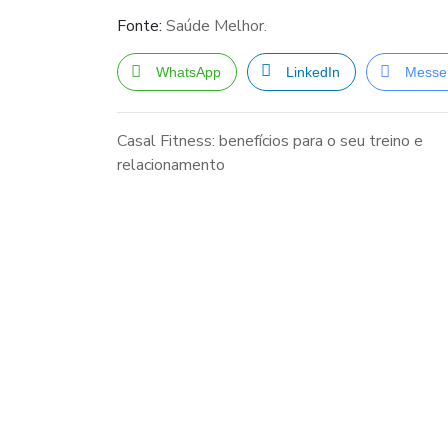
Fonte:
Saúde Melhor.
WhatsApp
LinkedIn
Messe
Casal Fitness: benefícios para o seu treino e
relacionamento
Navegação
de
Post