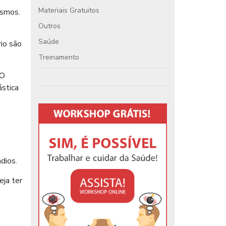
Materiais Gratuitos
esmos.
Outros
Saúde
rio são
Treinamento
 O
ástica
dios.
eja ter