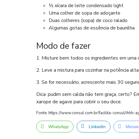
½ xícara de leite condensado light
Uma colher de sopa de adoçante
Duas colheres (sopa) de coco ralado
Algumas gotas de essência de baunilha
Modo de fazer
1. Misture bem todos os ingredientes em uma ca
2. Leve a mistura para cozinhar na potência alta
3. Se for necessário, acrescente mais 30 segu
Dica: pudim sem calda não tem graça, certo? Em
xarope de agave para cobrir o seu doce.
Fonte: https://www.consul.com.br/facilita-consul/ihhh-
WhatsApp
LinkedIn
Messe