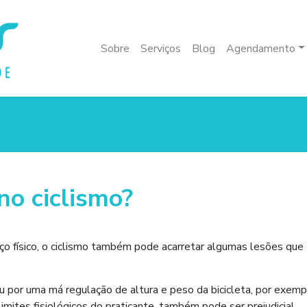
Sobre
Serviços
Blog
Agendamento
no ciclismo?
 físico, o ciclismo também pode acarretar algumas lesões que
por uma má regulação de altura e peso da bicicleta, por exemp
imites fisiológicos do praticante, também pode ser prejudicial.