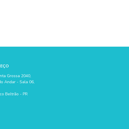
REÇO
nta Grossa 2040,
o Andar - Sala 06,
co Beltrão - PR