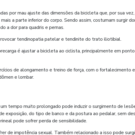
as por mau ajuste das dimensões da bicicleta que, por sua vez,
 mais a parte inferior do corpo. Sendo assim, costumam surgir do
do a dor para quadris e pernas.
vocar tendinopatia patelar e tendinite do trato iliotibial.
ecarga é ajustar a bicicleta ao ciclista, principalmente em pont
cios de alongamento e treino de força, com o fortalecimento e
bdômen e lombar.
r um tempo muito prolongado pode induzir o surgimento de lesõ
 exposição, do tipo de banco e da postura ao pedalar, sem des
ineal pode sofrer perda de sensibilidade.
rer de impotência sexual. Também relacionado a isso pode surg