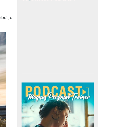
.
bol, o