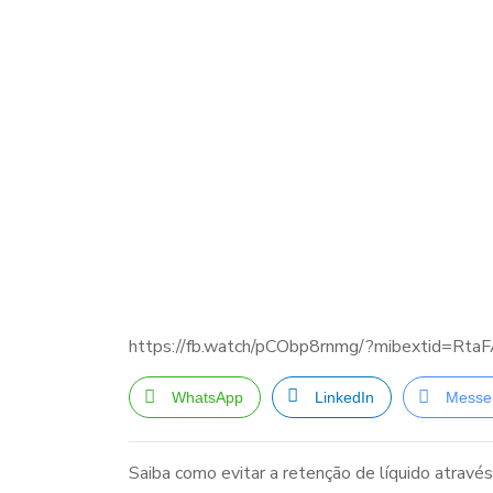
https://fb.watch/pCObp8rnmg/?mibextid=Rta
WhatsApp
LinkedIn
Messe
Saiba como evitar a retenção de líquido através