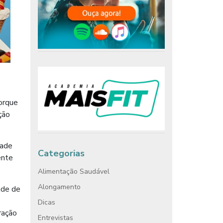
porque
ção
dade
Categorias
ente
Alimentação Saudável
Alongamento
ade de
Dicas
ração
Entrevistas