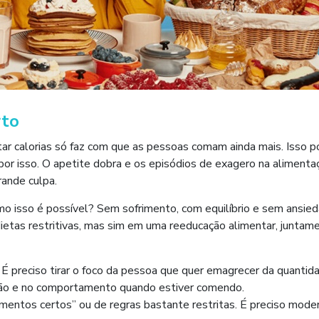
rto
ntar calorias só faz com que as pessoas comam ainda mais. Isso 
r isso. O apetite dobra e os episódios de exagero na alimenta
rande culpa.
o isso é possível? Sem sofrimento, com equilíbrio e sem ansie
dietas restritivas, mas sim em uma reeducação alimentar, juntam
É preciso tirar o foco da pessoa que quer emagrecer da quantid
ação e no comportamento quando estiver comendo.
limentos certos” ou de regras bastante restritas. É preciso mode