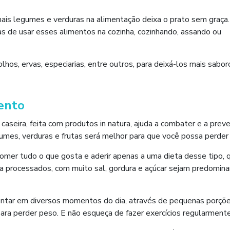
mais legumes e verduras na alimentação deixa o prato sem graça.
as de usar esses alimentos na cozinha, cozinhando, assando ou
os, ervas, especiarias, entre outros, para deixá-los mais sabor
ento
caseira, feita com produtos in natura, ajuda a combater e a preve
umes, verduras e frutas será melhor para que você possa perder
 comer tudo o que gosta e aderir apenas a uma dieta desse tipo, 
ltra processados, com muito sal, gordura e açúcar sejam predomin
mentar em diversos momentos do dia, através de pequenas porçõ
para perder peso. E não esqueça de fazer exercícios regularmente