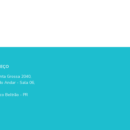
REÇO
nta Grossa 2040,
o Andar - Sala 06,
co Beltrão - PR