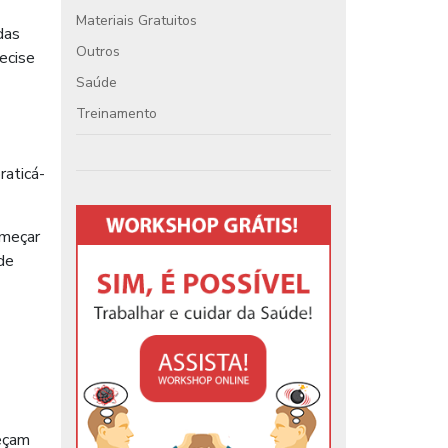
Materiais Gratuitos
das
Outros
ecise
Saúde
Treinamento
raticá-
omeçar
de
peçam