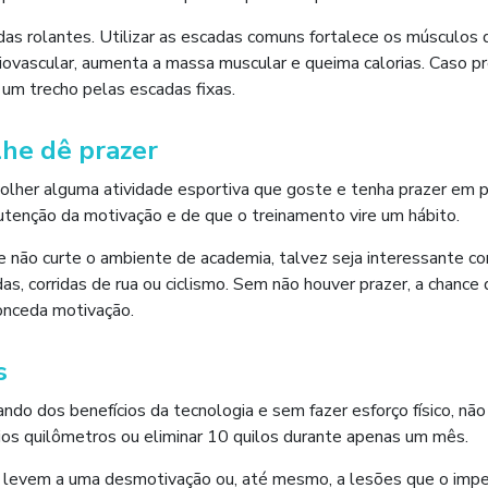
das rolantes. Utilizar as escadas comuns fortalece os músculos 
diovascular, aumenta a massa muscular e queima calorias. Caso pr
 um trecho pelas escadas fixas.
lhe dê prazer
olher alguma atividade esportiva que goste e tenha prazer em p
utenção da motivação e de que o treinamento vire um hábito.
e não curte o ambiente de academia, talvez seja interessante c
s, corridas de rua ou ciclismo. Sem não houver prazer, a chance 
conceda motivação.
s
do dos benefícios da tecnologia e sem fazer esforço físico, não
ários quilômetros ou eliminar 10 quilos durante apenas um mês.
e levem a uma desmotivação ou, até mesmo, a lesões que o im