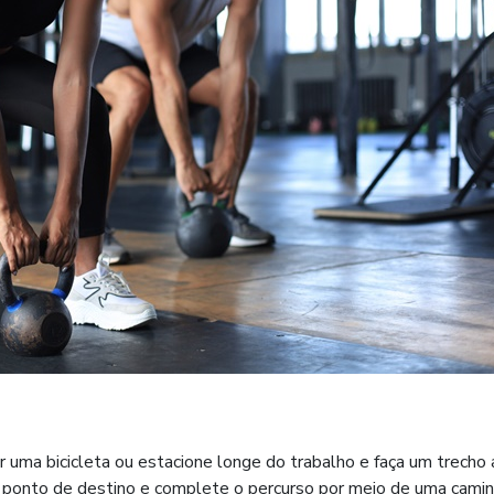
 uma bicicleta ou estacione longe do trabalho e faça um trecho 
do ponto de destino e complete o percurso por meio de uma camin