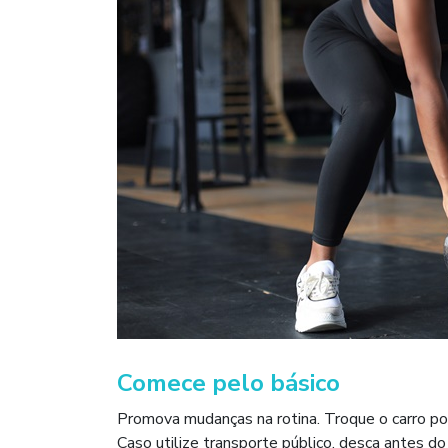
Comece pelo básico
Promova mudanças na rotina. Troque o carro por
Caso utilize transporte público, desça antes 