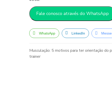
Fale conosco através do WhatsApp
WhatsApp
LinkedIn
Messe
Musculação: 5 motivos para ter orientação do 
trainer
Navegação
de
Post