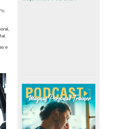
0%
oral,
al.
as e