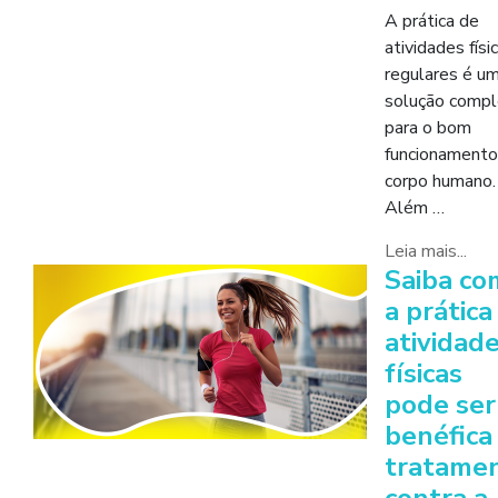
A prática de
atividades físi
regulares é u
solução compl
para o bom
funcionamento
corpo humano.
Além …
Leia mais...
Saiba co
a prática
atividad
físicas
pode ser
benéfica
tratame
contra a