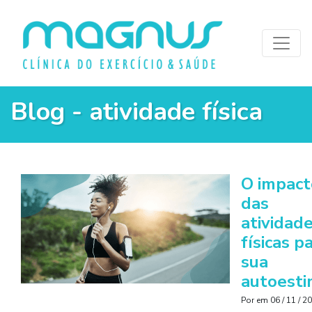
Blog - atividade física
O impact
das
atividad
físicas p
sua
autoest
Por
em
06 / 11 / 2