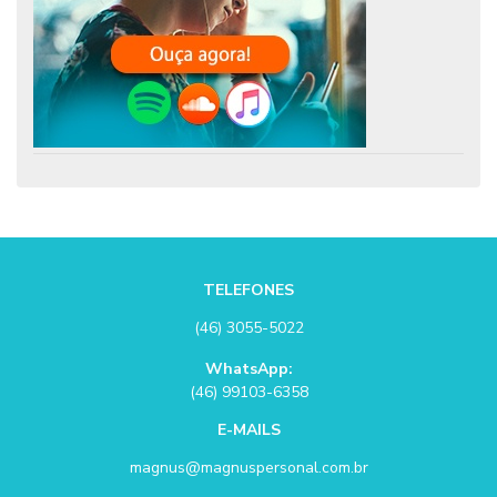
TELEFONES
(46) 3055-5022
WhatsApp:
(46) 99103-6358
E-MAILS
magnus@magnuspersonal.com.br