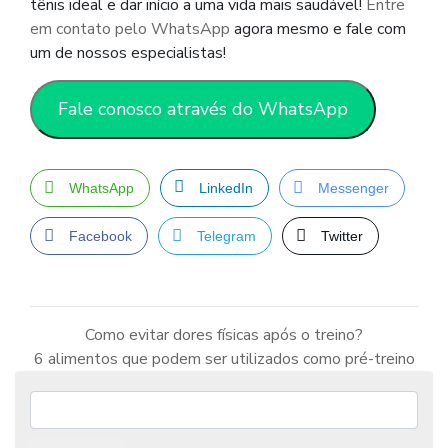
tênis ideal e dar início a uma vida mais saudável!
Entre
em contato pelo WhatsApp
agora mesmo e fale com
um de nossos especialistas!
Fale conosco através do WhatsApp
WhatsApp
LinkedIn
Messenger
Facebook
Telegram
Twitter
Como evitar dores físicas após o treino?
6 alimentos que podem ser utilizados como pré-treino
Navegação
de
Post
Pesquisar: