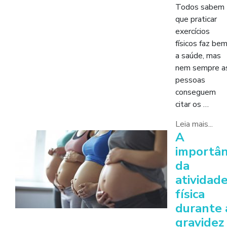
Todos sabem
que praticar
exercícios
físicos faz be
a saúde, mas
nem sempre a
pessoas
conseguem
citar os …
Leia mais...
A
importân
da
atividad
física
durante 
gravidez