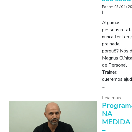
Por
em
05 / 04 / 2
|
Algumas
pessoas rela
nunca ter tem
pra nada,
porquê? Nós 
Magnus Clínic
de Personal
Trainer,
queremos ajud
…
Leia mais...
Program
NA
MEDIDA
–