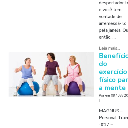
despertador t
e você tem
vontade de
arremessá- lo
pela janela. Ou
então, …
Leia mais...
Benefíci
do
exercício
físico pa
a mente
Por
em
09 / 08 / 2
|
MAGNUS –
Personal Train
· #17 –