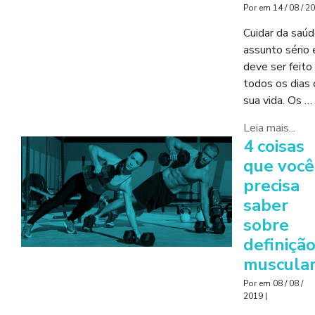
Por
em
14 / 08 / 2
Cuidar da saúd
assunto sério 
deve ser feito
todos os dias 
sua vida. Os …
Leia mais...
4 coisas
que você
precisa
saber
sobre
definiçã
muscula
Por
em
08 / 08 /
2019
|