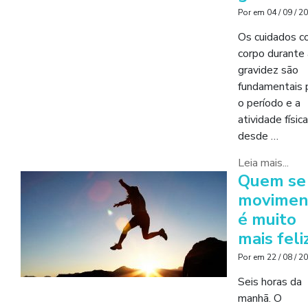
Por
em
04 / 09 / 2
Os cuidados c
corpo durante 
gravidez são
fundamentais 
o período e a
atividade física
desde …
Leia mais...
Quem se
movimen
é muito
mais feli
Por
em
22 / 08 / 2
Seis horas da
manhã. O