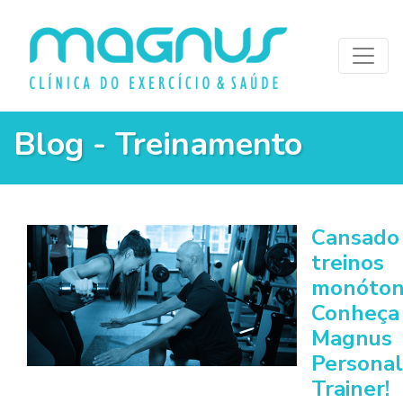
Blog - Treinamento
Cansado
treinos
monóton
Conheça
Magnus
Personal
Trainer!