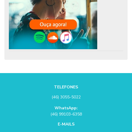
TELEFONES
(46) 3055-5022
WhatsApp:
(46) 99103-6358
E-MAILS