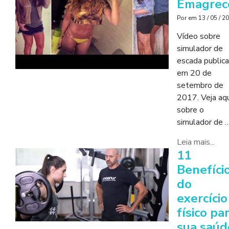
Emagrec
Por
em
13 / 05 / 2
Vídeo sobre
simulador de
escada public
em 20 de
setembro de
2017. Veja aqu
sobre o
simulador de 
Leia mais...
11
Benefíci
do
exercício
físico pa
sua saúd