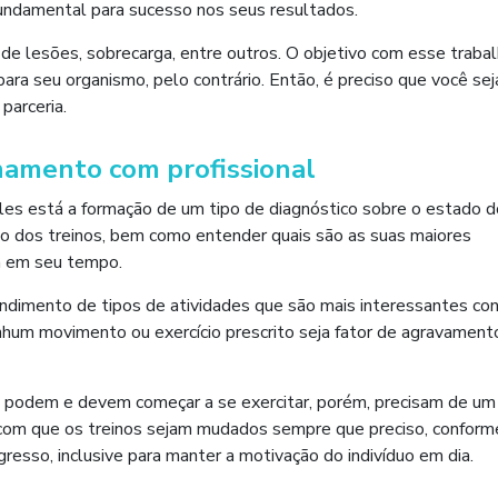
fundamental para sucesso nos seus resultados.
e lesões, sobrecarga, entre outros. O objetivo com esse trabal
ara seu organismo, pelo contrário. Então, é preciso que você sej
parceria.
hamento com profissional
 eles está a formação de um tipo de diagnóstico sobre o estado d
ação dos treinos, bem como entender quais são as suas maiores
ma em seu tempo.
dimento de tipos de atividades que são mais interessantes co
nhum movimento ou exercício prescrito seja fator de agravament
s podem e devem começar a se exercitar, porém, precisam de um
faz com que os treinos sejam mudados sempre que preciso, conform
esso, inclusive para manter a motivação do indivíduo em dia.