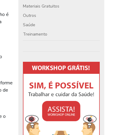
Materiais Gratuitos
ho é
Outros
a
Saúde
Treinamento
o
nforme
o de
e o