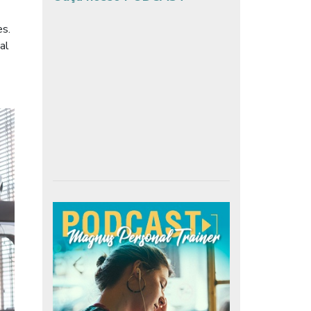
es.
al