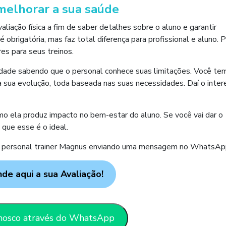
melhorar a sua saúde
valiação física a fim de saber detalhes sobre o aluno e garantir
brigatória, mas faz total diferença para profissional e aluno. P
res para seus treinos.
vidade sabendo que o personal conhece suas limitações. Você te
r a sua evolução, toda baseada nas suas necessidades. Daí o inte
omo ela produz impacto no bem-estar do aluno. Se você vai dar o
 que esse é o ideal.
 do personal trainer Magnus enviando uma mensagem no WhatsAp
de aqui a sua Avaliação!
nosco através do WhatsApp