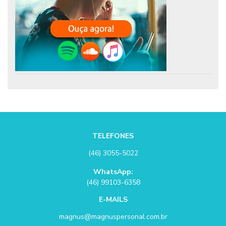
TELEFONES
(46) 3055-5022
WhatsApp:
(46) 99103-6358
E-MAILS
magnus@magnuspersonal.com.br