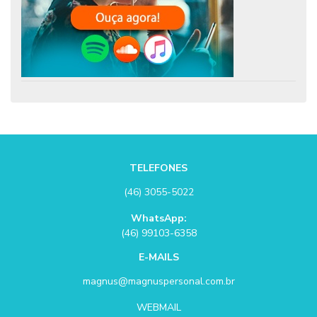
TELEFONES
(46) 3055-5022
WhatsApp:
(46) 99103-6358
E-MAILS
magnus@magnuspersonal.com.br
WEBMAIL